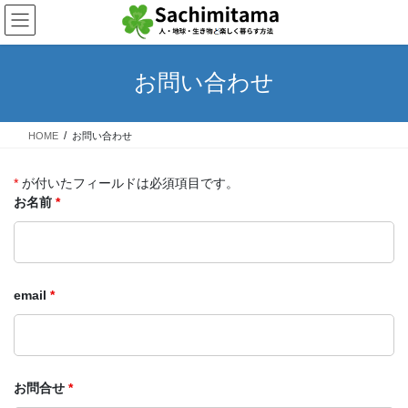
コ
ナ
ン
ビ
テ
ゲ
ン
ー
お問い合わせ
ツ
シ
へ
ョ
ス
ン
HOME
お問い合わせ
キ
に
ッ
移
プ
動
*
が付いたフィールドは必須項目です。
お名前
*
email
*
お問合せ
*