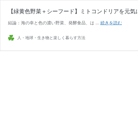
【緑黄色野菜＋シーフード】ミトコンドリアを元気
【緑
結論：海の幸と色の濃い野菜、発酵食品、は …
続きを読む
黄
色
人・地球・生き物と楽しく暮らす方法
野
菜
＋
シ
ー
フ
ー
ド】
ミ
ト
コ
ン
ド
リ
ア