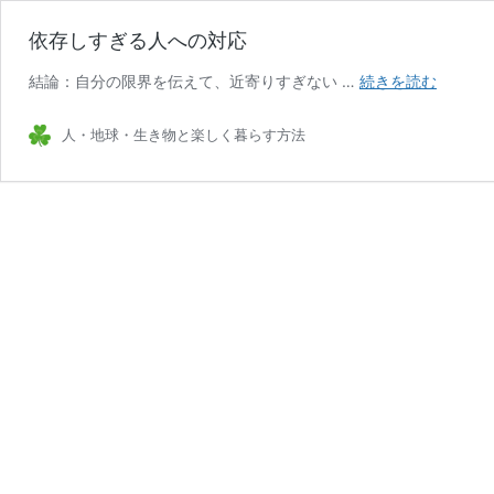
依存しすぎる人への対応
依
結論：自分の限界を伝えて、近寄りすぎない …
続きを読む
存
し
人・地球・生き物と楽しく暮らす方法
す
ぎ
る
人
へ
の
対
応