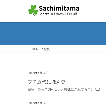
コ
ナ
ン
ビ
テ
ゲ
ン
ー
ツ
シ
へ
ョ
ス
ン
キ
に
ッ
移
HOME
歴史
プ
動
2026年4月13日
プチ近代にほん史
結論：自分で調べないと曖昧にされてること […]
2026年4月12日