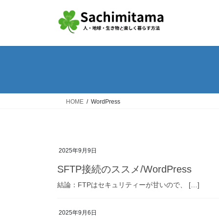
コ
ナ
ン
ビ
テ
ゲ
ン
ー
ツ
シ
へ
ョ
ス
ン
キ
に
ッ
移
HOME
WordPress
プ
動
2025年9月9日
SFTP接続のススメ/WordPress
結論：FTPはセキュリティーが甘いので、 […]
2025年9月6日