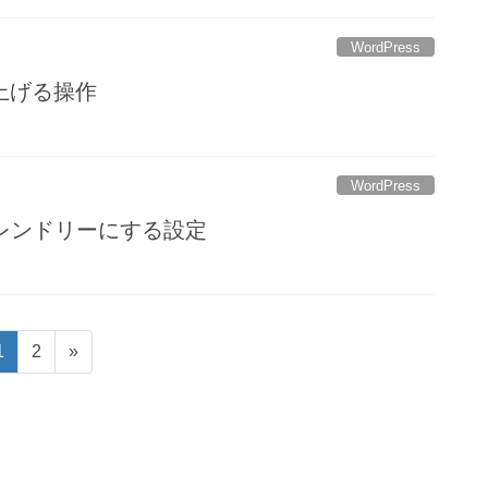
WordPress
上げる操作
WordPress
Oフレンドリーにする設定
固
固
1
2
»
定
定
ペ
ペ
ー
ー
ジ
ジ