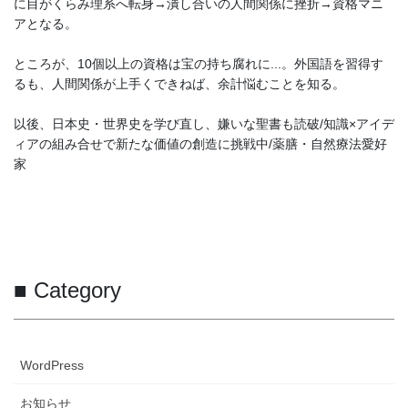
に目がくらみ理系へ転身→潰し合いの人間関係に挫折→資格マニ
アとなる。
ところが、10個以上の資格は宝の持ち腐れに...。外国語を習得す
るも、人間関係が上手くできねば、余計悩むことを知る。
以後、日本史・世界史を学び直し、嫌いな聖書も読破/知識×アイデ
ィアの組み合せで新たな価値の創造に挑戦中/薬膳・自然療法愛好
家
■ Category
WordPress
お知らせ