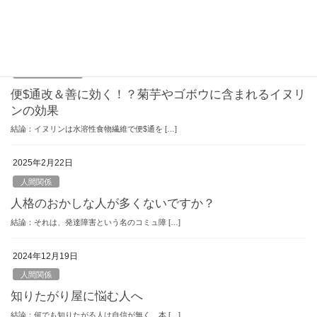
意！
結論：あなたに元気が無い時は優しくしてく […]
2025年4月21日
自然療法・食薬
便$通改＆善に効く！？菊芋やゴボウに含まれるイヌリ
ンの効果
結論：イヌリンは水溶性食物繊維で便$通を […]
2025年2月22日
人間関係
人格のおかしな人が多くないですか？
結論：それは、発達障害という名のコミュ障 […]
2024年12月19日
人間関係
知りたがり屋に悩む人へ
結論：何でも知りたがる人は自信が無く、本 […]