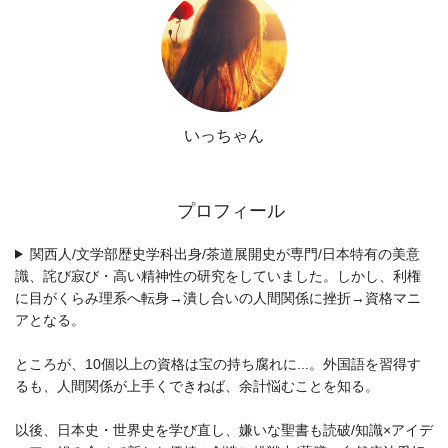
いっちゃん
プロフィール
関西人/文学部歴史学科出身/茶道展開史が専門/日本特有の美意
識、詫び寂び・高い精神性の研究をしていました。しかし、利権
に目がくらみ理系へ転身→潰し合いの人間関係に挫折→資格マニ
アとなる。
ところが、10個以上の資格は宝の持ち腐れに...。外国語を習得す
るも、人間関係が上手くできねば、余計悩むことを知る。
以後、日本史・世界史を学び直し、嫌いな聖書も読破/知識×アイデ