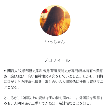
ジ
送
り
いっちゃん
プロフィール
関西人/文学部歴史学科出身/茶道展開史が専門/日本特有の美意
識、詫び寂び・高い精神性の研究をしていました。しかし、利権
に目がくらみ理系へ転身→潰し合いの人間関係に挫折→資格マニ
アとなる。
ところが、10個以上の資格は宝の持ち腐れに...。外国語を習得す
るも、人間関係が上手くできねば、余計悩むことを知る。