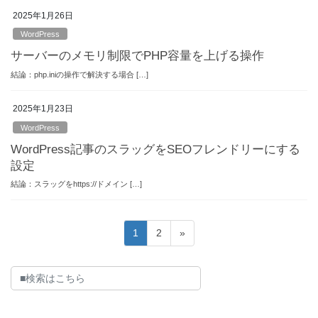
2025年1月26日
WordPress
サーバーのメモリ制限でPHP容量を上げる操作
結論：php.iniの操作で解決する場合 […]
2025年1月23日
WordPress
WordPress記事のスラッグをSEOフレンドリーにする
設定
結論：スラッグをhttps://ドメイン […]
投
固
固
1
2
»
稿
定
定
ペ
ペ
の
ー
ー
ペ
ジ
ジ
ー