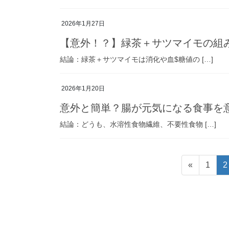
2026年1月27日
【意外！？】緑茶＋サツマイモの組
結論：緑茶＋サツマイモは消化や血$糖値の […]
2026年1月20日
意外と簡単？腸が元気になる食事を
結論：どうも、水溶性食物繊維、不要性食物 […]
投
固
«
1
2
稿
定
ペ
の
ー
ペ
ジ