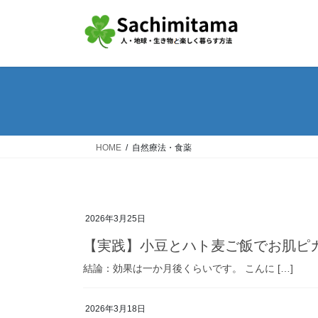
コ
ナ
ン
ビ
テ
ゲ
ン
ー
ツ
シ
へ
ョ
ス
ン
キ
に
ッ
移
HOME
自然療法・食薬
プ
動
2026年3月25日
【実践】小豆とハト麦ご飯でお肌ピ
結論：効果は一か月後くらいです。 こんに […]
2026年3月18日