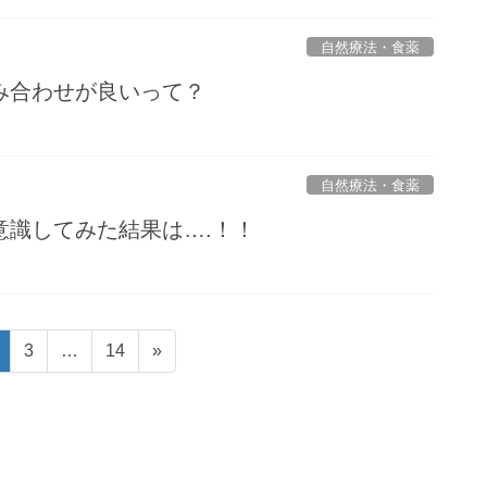
自然療法・食薬
み合わせが良いって？
自然療法・食薬
意識してみた結果は….！！
固
固
固
3
…
14
»
定
定
定
ペ
ペ
ペ
ー
ー
ー
ジ
ジ
ジ