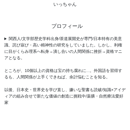
いっちゃん
プロフィール
関西人/文学部歴史学科出身/茶道展開史が専門/日本特有の美意
識、詫び寂び・高い精神性の研究をしていました。しかし、利権
に目がくらみ理系へ転身→潰し合いの人間関係に挫折→資格マニ
アとなる。
ところが、10個以上の資格は宝の持ち腐れに...。外国語を習得す
るも、人間関係が上手くできねば、余計悩むことを知る。
以後、日本史・世界史を学び直し、嫌いな聖書も読破/知識×アイデ
ィアの組み合せで新たな価値の創造に挑戦中/薬膳・自然療法愛好
家