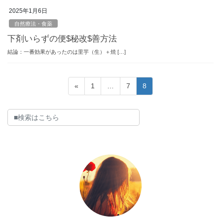
2025年1月6日
自然療法・食薬
下剤いらずの便$秘改$善方法
結論：一番効果があったのは里芋（生）＋焼 […]
投
固
固
固
«
1
…
7
8
稿
定
定
定
ペ
ペ
ペ
の
ー
ー
ー
ペ
ジ
ジ
ジ
ー
ジ
送
り