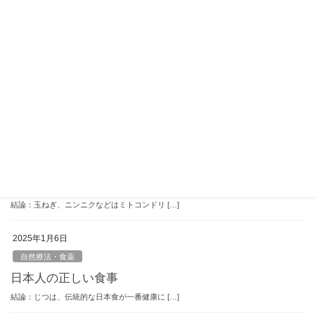
結論：頭痛や、目の痛み、腰痛、肩こり、便 […]
2025年1月30日
自然療法・食薬
木綿豆腐で作る生クリームもどき！
結論：簡単にお豆腐を生クリームのようにで […]
2025年1月20日
自然療法・食薬
ミトコンドリアが喜ぶ！自作玉葱麹・にんにく麹調味
料！
結論：玉ねぎ、ニンニクなどはミトコンドリ […]
2025年1月6日
自然療法・食薬
日本人の正しい食事
結論：じつは、伝統的な日本食が一番健康に […]