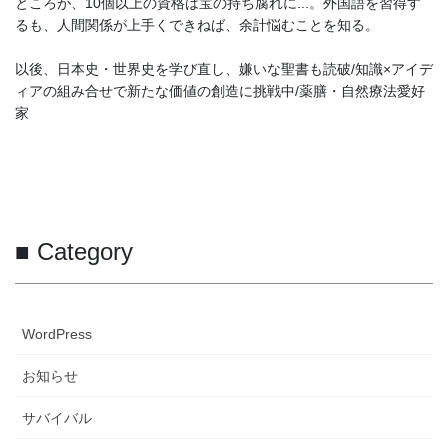
ところが、10個以上の資格は宝の持ち腐れに...。外国語を習得す
るも、人間関係が上手くできねば、余計悩むことを知る。
以後、日本史・世界史を学び直し、嫌いな聖書も読破/知識×アイデ
ィアの組み合せで新たな価値の創造に挑戦中/薬膳・自然療法愛好
家
■ Category
WordPress
お知らせ
サバイバル