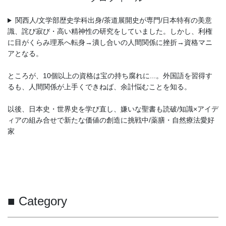
関西人/文学部歴史学科出身/茶道展開史が専門/日本特有の美意
識、詫び寂び・高い精神性の研究をしていました。しかし、利権
に目がくらみ理系へ転身→潰し合いの人間関係に挫折→資格マニ
アとなる。
ところが、10個以上の資格は宝の持ち腐れに...。外国語を習得す
るも、人間関係が上手くできねば、余計悩むことを知る。
以後、日本史・世界史を学び直し、嫌いな聖書も読破/知識×アイデ
ィアの組み合せで新たな価値の創造に挑戦中/薬膳・自然療法愛好
家
■ Category