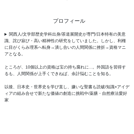
プロフィール
関西人/文学部歴史学科出身/茶道展開史が専門/日本特有の美意
識、詫び寂び・高い精神性の研究をしていました。しかし、利権
に目がくらみ理系へ転身→潰し合いの人間関係に挫折→資格マニ
アとなる。
ところが、10個以上の資格は宝の持ち腐れに...。外国語を習得す
るも、人間関係が上手くできねば、余計悩むことを知る。
以後、日本史・世界史を学び直し、嫌いな聖書も読破/知識×アイデ
ィアの組み合せで新たな価値の創造に挑戦中/薬膳・自然療法愛好
家