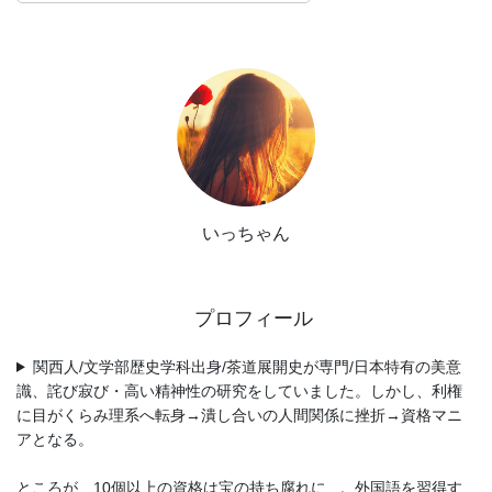
いっちゃん
プロフィール
関西人/文学部歴史学科出身/茶道展開史が専門/日本特有の美意
識、詫び寂び・高い精神性の研究をしていました。しかし、利権
に目がくらみ理系へ転身→潰し合いの人間関係に挫折→資格マニ
アとなる。
ところが、10個以上の資格は宝の持ち腐れに...。外国語を習得す