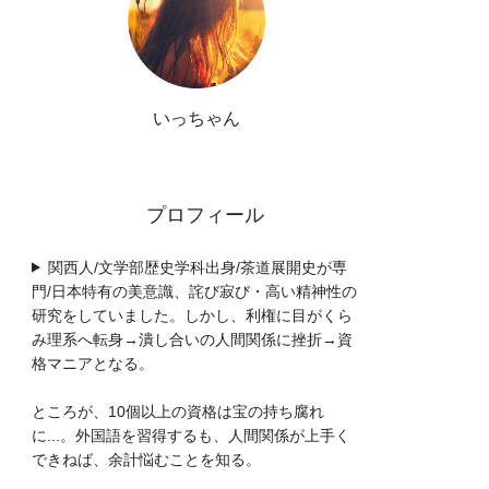
いっちゃん
プロフィール
関西人/文学部歴史学科出身/茶道展開史が専
門/日本特有の美意識、詫び寂び・高い精神性の
研究をしていました。しかし、利権に目がくら
み理系へ転身→潰し合いの人間関係に挫折→資
格マニアとなる。
ところが、10個以上の資格は宝の持ち腐れ
に...。外国語を習得するも、人間関係が上手く
できねば、余計悩むことを知る。