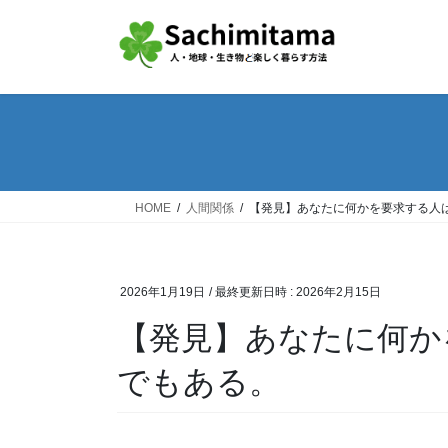
コ
ナ
ン
ビ
テ
ゲ
ン
ー
ツ
シ
へ
ョ
ス
ン
キ
に
ッ
移
HOME
人間関係
【発見】あなたに何かを要求する人
プ
動
2026年1月19日
/ 最終更新日時 :
2026年2月15日
【発見】あなたに何か
でもある。