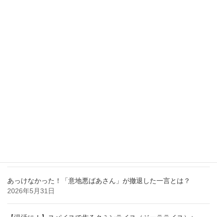
新着記事
【レッドカード！】気付けば、老人に執着されていた事実！！
2026年7月28日
【納得】する事がある職場では目に見えるいじめが無かった。
2026年6月29日
あっけなかった！「意地悪ばあさん」が撤退した一言とは？
2026年5月31日