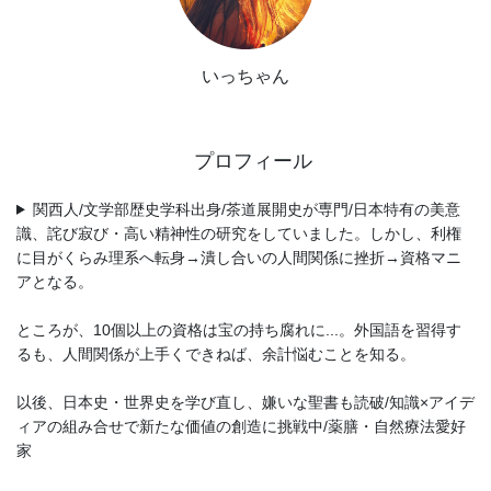
いっちゃん
プロフィール
関西人/文学部歴史学科出身/茶道展開史が専門/日本特有の美意
識、詫び寂び・高い精神性の研究をしていました。しかし、利権
に目がくらみ理系へ転身→潰し合いの人間関係に挫折→資格マニ
アとなる。
ところが、10個以上の資格は宝の持ち腐れに...。外国語を習得す
るも、人間関係が上手くできねば、余計悩むことを知る。
以後、日本史・世界史を学び直し、嫌いな聖書も読破/知識×アイデ
ィアの組み合せで新たな価値の創造に挑戦中/薬膳・自然療法愛好
家