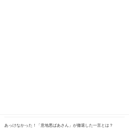
---------------------------
■
さちみたま.com
新着記事
【レッドカード！】気付けば、老人に執着されていた事実！！
2026年7月28日
【納得】する事がある職場では目に見えるいじめが無かった。
2026年6月29日
あっけなかった！「意地悪ばあさん」が撤退した一言とは？