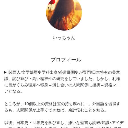
いっちゃん
プロフィール
関西人/文学部歴史学科出身/茶道展開史が専門/日本特有の美意
識、詫び寂び・高い精神性の研究をしていました。しかし、利権
に目がくらみ理系へ転身→潰し合いの人間関係に挫折→資格マニ
アとなる。
ところが、10個以上の資格は宝の持ち腐れに...。外国語を習得す
るも、人間関係が上手くできねば、余計悩むことを知る。
以後、日本史・世界史を学び直し、嫌いな聖書も読破/知識×アイデ